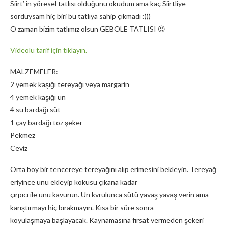
Siirt’ in yöresel tatlısı olduğunu okudum ama kaç Siirtliye
sorduysam hiç biri bu tatlıya sahip çıkmadı :)))
O zaman bizim tatlımız olsun GEBOLE TATLISI 😉
Videolu tarif için tıklayın
.
MALZEMELER:
2 yemek kaşığı tereyağı veya margarin
4 yemek kaşığı un
4 su bardağı süt
1 çay bardağı toz şeker
Pekmez
Ceviz
Orta boy bir tencereye tereyağını alıp erimesini bekleyin. Tereyağ
eriyince unu ekleyip kokusu çıkana kadar
çırpıcı ile unu kavurun. Un kvrulunca sütü yavaş yavaş verin ama
karıştırmayı hiç bırakmayın. Kısa bir süre sonra
koyulaşmaya başlayacak. Kaynamasına fırsat vermeden şekeri