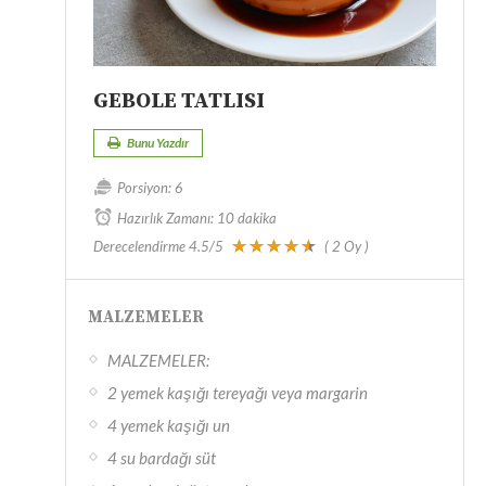
GEBOLE TATLISI
Bunu Yazdır
Porsiyon:
6
Hazırlık Zamanı:
10 dakika
Derecelendirme
4.5
/5
(
2
Oy )
MALZEMELER
MALZEMELER:
2 yemek kaşığı tereyağı veya margarin
4 yemek kaşığı un
4 su bardağı süt