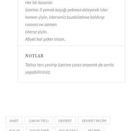
Her bir kasenin
üzerine 3 yemek kaşığı pekmez ekleyerek ister
hemen yiyin, isterseniz buzdolabına kaldırıp
canınız ne zaman
isterse yiyin.
Afiyet bal şeker olsun..
NOTLAR
Tatlıyı ters çevirip üzerine çerez serperek de servis
yapabilirsiniz.
BASIT
ÇABUK TATLI
DESSERT
DESSERT RECIPE
KOLAY
KOLAY TARIF
KOLAY TATLI
RECIEPS