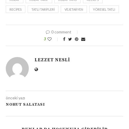
RECIPES
TATLI TARIFLERI
VEJETARYEN
YÖRESEL TATLI
0 comment
3
LEZZET NESLI
önceki yazı
NOHUT SALATASI