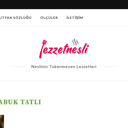
PATATESLI AÇMA TARIFI
UTFAK SÖZLÜĞÜ
ÖLÇÜLER
İLETIŞIM
Neslinin Tükenmeyen Lezzetleri
ABUK TATLI