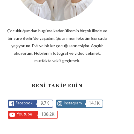
Çocukluğumdan bugüne kadar ülkemin birçok ilinde ve
bir süre Berlin’de yaşadım. Şu an memleketim Bursa’da
yaşıyorum. Evli ve bir kız çocuğu annesiyim. Aşçılık
okuyorum. Hobilerim fotoğraf ve video çekmek,
mutfakta vakit geçirmek.
BENI TAKIP EDIN
Facebook
9.7K
Instagram
14.1K
Youtube
138.2K