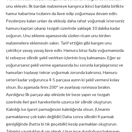
unu ekleyin. İlk bardak malzemeye karışınca ikinci bardakla birlikte
hamur kabartma tozlarını da ilave edip yoğurmaya devam edin.
Peyderpey kalan unları da ekleyip daha rahat yoğurmak isterseniz
hamuru kaptan çıkarıp tezgah üzerinde yaklaşık 10 dakika kadar
yoğurun. Unu ekleme aşamasında sizden ricam unu birden
malzemelere eklemeyin sakın. Tarif ettiğim gibi karışım unu
çektikçe yavaş yavaş ilave edin. Hamuru biraz fazla yoğurmamızda
ki sebepse silindir şekil verirken içlerinin boş kalmaması. Eğer az
yoğurursanız şekil verme aşamasında bu sorunla karşılaşırsınız ve
hamurları toplayıp tekrar yoğurmak zorunda kalırsınız. Hamuru
yeteri kadar yoğurunca 4-5 parçaya ayırın ki şekil vermesi kolay
olsun. Bu aşamada fırını 200* ye ayarlayıp ısınmaya bırakın.
Ayırdığınız İlk parçayı alıp elinizde bir beze yapın ve tezgah
üzerinde ileri geri hareketlerle uzunca bir silindir oluşturun.
Kalınlığı ise işaret parmağınızın kalınlığında olsun. (Umarım
parmaklarınız çok kalın değildir) Daha sonra silindiri 4 parmak
genişliğinde (hatta bi tık geçebilir) kesip parmakları oluşturun.
Tahmini uzunlukları 4 cm olmalı. Uzun ince durduğuna bakmayın