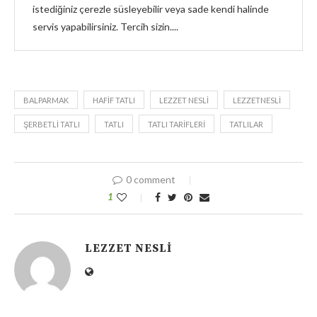
istediğiniz çerezle süsleyebilir veya sade kendi halinde
servis yapabilirsiniz. Tercih sizin....
BALPARMAK
HAFIF TATLI
LEZZET NESLI
LEZZETNESLI
ŞERBETLI TATLI
TATLI
TATLI TARIFLERI
TATLILAR
0 comment
1
LEZZET NESLI