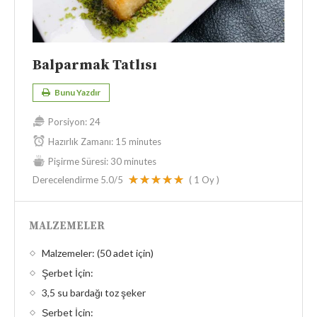
Balparmak Tatlısı
Bunu Yazdır
Porsiyon:
24
Hazırlık Zamanı:
15 minutes
Pişirme Süresi:
30 minutes
Derecelendirme
5.0
/5
(
1
Oy )
MALZEMELER
Malzemeler: (50 adet için)
Şerbet İçin:
3,5 su bardağı toz şeker
Şerbet İçin: