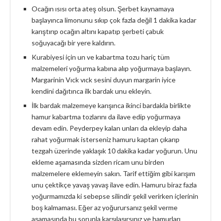
Ocağın ısısı orta ateş olsun. Şerbet kaynamaya
başlayınca limonunu sıkıp çok fazla değil 1 dakika kadar
karıştırıp ocağın altını kapatıp şerbeti çabuk
soğuyacağı bir yere kaldırın.
Kurabiyesi için un ve kabartma tozu hariç tüm
malzemeleri yoğurma kabına alıp yoğurmaya başlayın.
Margarinin Vıck vıck sesini duyun margarin iyice
kendini dağıtınca ilk bardak unu ekleyin.
İlk bardak malzemeye karışınca ikinci bardakla birlikte
hamur kabartma tozlarını da ilave edip yoğurmaya
devam edin. Peyderpey kalan unları da ekleyip daha
rahat yoğurmak isterseniz hamuru kaptan çıkarıp
tezgah üzerinde yaklaşık 10 dakika kadar yoğurun. Unu
ekleme aşamasında sizden ricam unu birden
malzemelere eklemeyin sakın. Tarif ettiğim gibi karışım
unu çektikçe yavaş yavaş ilave edin. Hamuru biraz fazla
yoğurmamızda ki sebepse silindir şekil verirken içlerinin
boş kalmaması. Eğer az yoğurursanız şekil verme
aşamasında bu sorunla karşılaşırsınız ve hamurları