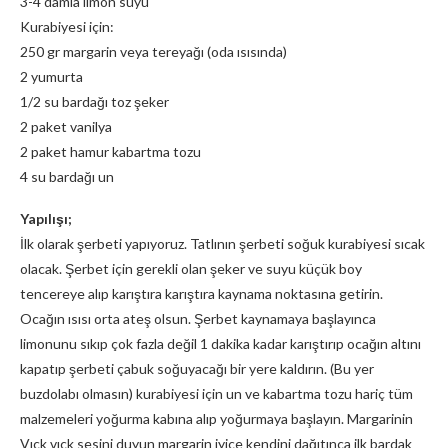
3-4 damla limon suyu
Kurabiyesi için:
250 gr margarin veya tereyağı (oda ısısında)
2 yumurta
1/2 su bardağı toz şeker
2 paket vanilya
2 paket hamur kabartma tozu
4 su bardağı un
Yapılışı;
İlk olarak şerbeti yapıyoruz. Tatlının şerbeti soğuk kurabiyesi sıcak
olacak. Şerbet için gerekli olan şeker ve suyu küçük boy
tencereye alıp karıştıra karıştıra kaynama noktasına getirin.
Ocağın ısısı orta ateş olsun. Şerbet kaynamaya başlayınca
limonunu sıkıp çok fazla değil 1 dakika kadar karıştırıp ocağın altını
kapatıp şerbeti çabuk soğuyacağı bir yere kaldırın. (Bu yer
buzdolabı olmasın) kurabiyesi için un ve kabartma tozu hariç tüm
malzemeleri yoğurma kabına alıp yoğurmaya başlayın. Margarinin
Vıck vıck sesini duyun margarin iyice kendini dağıtınca ilk bardak