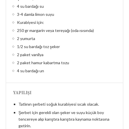
4 su bardağı su
3-4 damla limon suyu
Kurabiyesi için:
250 gr margarin veya tereyağı (oda ısısında)
2 yumurta
1/2 su bardağı toz şeker
2 paket vanilya
2 paket hamur kabartma tozu
4 su bardağı un
YAPILIŞI
Tatlının şerbeti soğuk kurabiyesi sıcak olacak.
Şerbet için gerekli olan şeker ve suyu küçük boy
tencereye alıp karıştıra karıştıra kaynama noktasına
getirin.