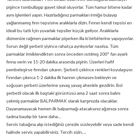
pişince tombullaşıp gayet ideal oluyorlar. Tüm hamur bitene kadar
aynı işlemleri yapın. Hazırladığınız parmakları irmiğe bulayıp
yağlanmamış fırın tepsisine aralıklarla dizin. Fırının kendi tepsisi en
ideali bu tatlı İçin yuvarlak tepsiler küçük geliyor. Aralıklarla
dizmenize rağmen parmaklar pişerken illa ki birbirlerine yapışıyorlar.
Sorun değil şerbeti yiyince rahatça ayrılıyorlar nasılsa. Tüm
parmaklar irmiklendikten sonra önceden ısıtılmış 200* fan ayarlı
fırına verin ve 15-20 dakika arasında pişirin. Üzerleri hafif
pembeleşirse fırından çıkarın. Şerbeti çekince renkleri koyulaşıyor.
Fırından çıkınca 1-2 dakika ilk harının çıkmasını bekleyin ve
soğuyan şerbeti üzerlerine yavaş yavaş ahenkle gezdirin. Bol
şerbetli olacak ilk baştaki görüntüsü ama 2 saat sonra balını
çekmiş parmaklar BALPARMAK olarak karşınızda olacaklar.
Dayanamayacak hemen ilk balparmağı atacaksınız ağzınıza sonra
tadına bayılıp bir tane daha…
Servis tabağına alıp istediğiniz çerezle süsleyebilir veya sade kendi
halinde servis yapabilirsiniz. Tercih sizin….