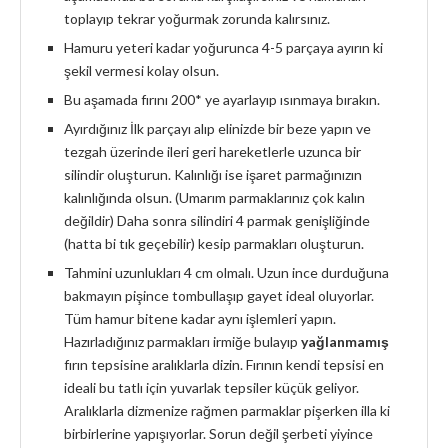
toplayıp tekrar yoğurmak zorunda kalırsınız.
Hamuru yeteri kadar yoğurunca 4-5 parçaya ayırın ki
şekil vermesi kolay olsun.
Bu aşamada fırını 200* ye ayarlayıp ısınmaya bırakın.
Ayırdığınız İlk parçayı alıp elinizde bir beze yapın ve
tezgah üzerinde ileri geri hareketlerle uzunca bir
silindir oluşturun. Kalınlığı ise işaret parmağınızın
kalınlığında olsun. (Umarım parmaklarınız çok kalın
değildir) Daha sonra silindiri 4 parmak genişliğinde
(hatta bi tık geçebilir) kesip parmakları oluşturun.
Tahmini uzunlukları 4 cm olmalı. Uzun ince durduğuna
bakmayın pişince tombullaşıp gayet ideal oluyorlar.
Tüm hamur bitene kadar aynı işlemleri yapın.
Hazırladığınız parmakları irmiğe bulayıp
yağlanmamış
fırın tepsisine aralıklarla dizin. Fırının kendi tepsisi en
ideali bu tatlı için yuvarlak tepsiler küçük geliyor.
Aralıklarla dizmenize rağmen parmaklar pişerken illa ki
birbirlerine yapışıyorlar. Sorun değil şerbeti yiyince