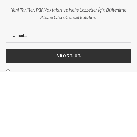
Yeni Tarifler, Püf Noktaları ve Nefis Lezzetler İçin Bültenime
Abone Olun. Güncel kalalım!
Lezzet Nesli
Hakkımda
İletişim
Kategoriler
Mutfak Sözlüğü
Ölçüler