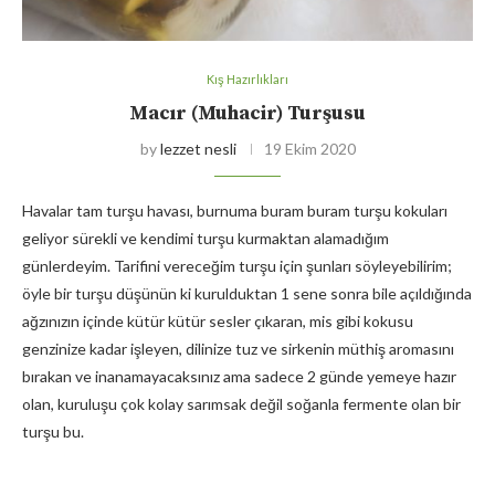
Kış Hazırlıkları
Macır (Muhacir) Turşusu
by
lezzet nesli
19 Ekim 2020
Havalar tam turşu havası, burnuma buram buram turşu kokuları
geliyor sürekli ve kendimi turşu kurmaktan alamadığım
günlerdeyim. Tarifini vereceğim turşu için şunları söyleyebilirim;
öyle bir turşu düşünün ki kurulduktan 1 sene sonra bile açıldığında
ağzınızın içinde kütür kütür sesler çıkaran, mis gibi kokusu
genzinize kadar işleyen, dilinize tuz ve sirkenin müthiş aromasını
bırakan ve inanamayacaksınız ama sadece 2 günde yemeye hazır
olan, kuruluşu çok kolay sarımsak değil soğanla fermente olan bir
turşu bu.