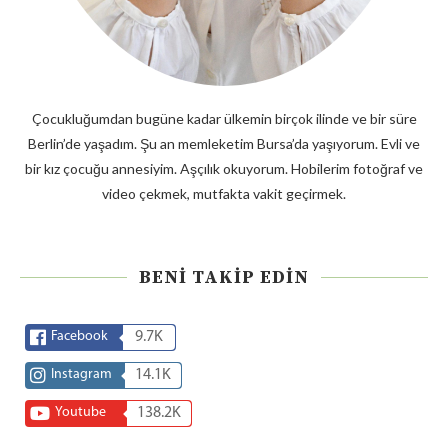
Çocukluğumdan bugüne kadar ülkemin birçok ilinde ve bir süre
Berlin’de yaşadım. Şu an memleketim Bursa’da yaşıyorum. Evli ve
bir kız çocuğu annesiyim. Aşçılık okuyorum. Hobilerim fotoğraf ve
video çekmek, mutfakta vakit geçirmek.
BENI TAKIP EDIN
Facebook
9.7K
Instagram
14.1K
Youtube
138.2K