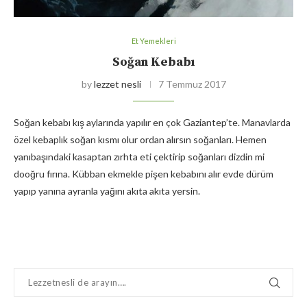
Et Yemekleri
Soğan Kebabı
by
lezzet nesli
7 Temmuz 2017
Soğan kebabı kış aylarında yapılır en çok Gaziantep’te. Manavlarda
özel kebaplık soğan kısmı olur ordan alırsın soğanları. Hemen
yanıbaşındaki kasaptan zırhta eti çektirip soğanları dizdin mi
dooğru fırına. Kübban ekmekle pişen kebabını alır evde dürüm
yapıp yanına ayranla yağını akıta akıta yersin.