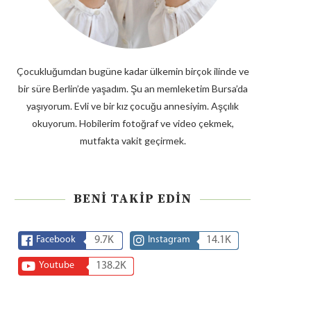
Çocukluğumdan bugüne kadar ülkemin birçok ilinde ve
bir süre Berlin’de yaşadım. Şu an memleketim Bursa’da
yaşıyorum. Evli ve bir kız çocuğu annesiyim. Aşçılık
okuyorum. Hobilerim fotoğraf ve video çekmek,
mutfakta vakit geçirmek.
BENI TAKIP EDIN
Facebook
9.7K
Instagram
14.1K
Youtube
138.2K