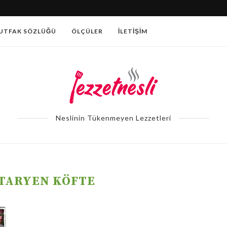
PATATESLI AÇMA TARIFI
UTFAK SÖZLÜĞÜ
ÖLÇÜLER
İLETIŞIM
Neslinin Tükenmeyen Lezzetleri
TARYEN KÖFTE