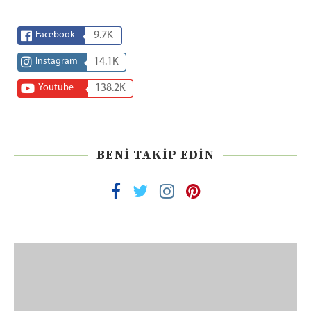
Facebook
9.7K
Instagram
14.1K
Youtube
138.2K
BENI TAKIP EDIN