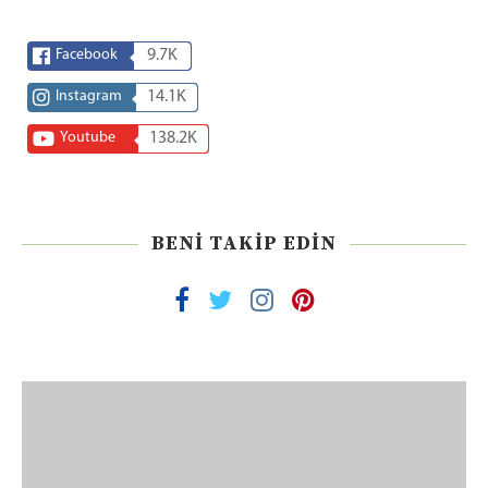
Facebook
9.7K
Instagram
14.1K
Youtube
138.2K
BENI TAKIP EDIN