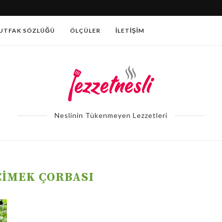
PATATESLI AÇMA TARIFI
UTFAK SÖZLÜĞÜ
ÖLÇÜLER
İLETIŞIM
Neslinin Tükenmeyen Lezzetleri
IMEK ÇORBASI