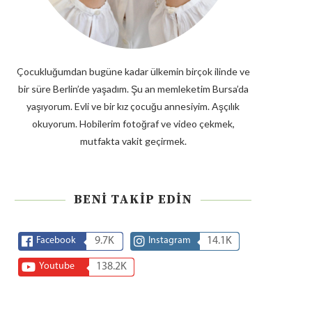
Çocukluğumdan bugüne kadar ülkemin birçok ilinde ve
bir süre Berlin’de yaşadım. Şu an memleketim Bursa’da
yaşıyorum. Evli ve bir kız çocuğu annesiyim. Aşçılık
okuyorum. Hobilerim fotoğraf ve video çekmek,
mutfakta vakit geçirmek.
BENI TAKIP EDIN
Facebook
9.7K
Instagram
14.1K
Youtube
138.2K