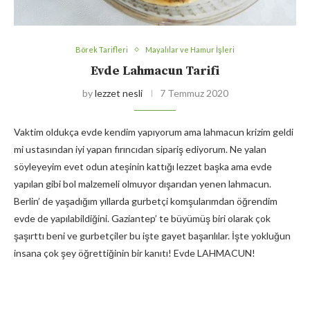
Börek Tarifleri
Mayalılar ve Hamur İşleri
Evde Lahmacun Tarifi
by
lezzet nesli
7 Temmuz 2020
Vaktim oldukça evde kendim yapıyorum ama lahmacun krizim geldi
mi ustasından iyi yapan fırıncıdan sipariş ediyorum. Ne yalan
söyleyeyim evet odun ateşinin kattığı lezzet başka ama evde
yapılan gibi bol malzemeli olmuyor dışarıdan yenen lahmacun.
Berlin’ de yaşadığım yıllarda gurbetçi komşularımdan öğrendim
evde de yapılabildiğini. Gaziantep’ te büyümüş biri olarak çok
şaşırttı beni ve gurbetçiler bu işte gayet başarılılar. İşte yokluğun
insana çok şey öğrettiğinin bir kanıtı! Evde LAHMACUN!