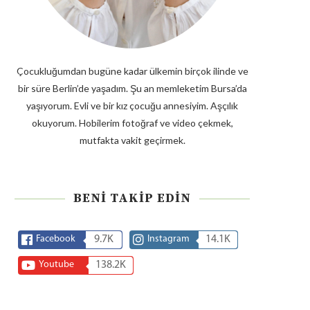
Çocukluğumdan bugüne kadar ülkemin birçok ilinde ve
bir süre Berlin’de yaşadım. Şu an memleketim Bursa’da
yaşıyorum. Evli ve bir kız çocuğu annesiyim. Aşçılık
okuyorum. Hobilerim fotoğraf ve video çekmek,
mutfakta vakit geçirmek.
BENI TAKIP EDIN
Facebook
9.7K
Instagram
14.1K
Youtube
138.2K