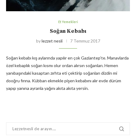
Et Yemekleri
Soğan Kebabı
by
lezzet nesli
7 Temmuz 2017
Soğan kebabı kış aylarında yapılır en çok Gaziantep’te. Manavlarda
özel kebaplık soğan kısmı olur ordan alırsın soğanları. Hemen
yanıbaşındaki kasaptan zırhta eti çektirip soğanları dizdin mi
dooğru fırına. Kübban ekmekle pişen kebabını alır evde dürüm
yapıp yanına ayranla yağını akıta akıta yersin.