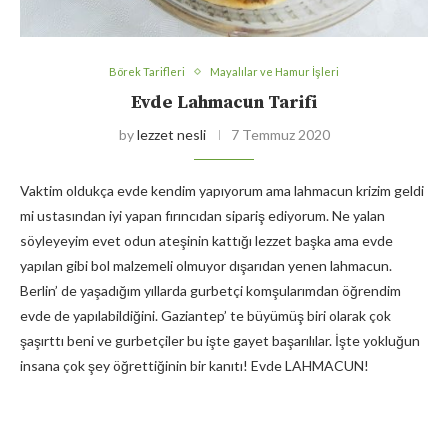
Börek Tarifleri
Mayalılar ve Hamur İşleri
Evde Lahmacun Tarifi
by
lezzet nesli
7 Temmuz 2020
Vaktim oldukça evde kendim yapıyorum ama lahmacun krizim geldi
mi ustasından iyi yapan fırıncıdan sipariş ediyorum. Ne yalan
söyleyeyim evet odun ateşinin kattığı lezzet başka ama evde
yapılan gibi bol malzemeli olmuyor dışarıdan yenen lahmacun.
Berlin’ de yaşadığım yıllarda gurbetçi komşularımdan öğrendim
evde de yapılabildiğini. Gaziantep’ te büyümüş biri olarak çok
şaşırttı beni ve gurbetçiler bu işte gayet başarılılar. İşte yokluğun
insana çok şey öğrettiğinin bir kanıtı! Evde LAHMACUN!