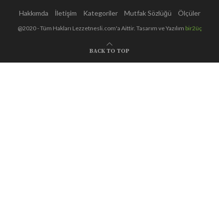
Hakkımda
İletişim
Kategoriler
Mutfak Sözlüğü
Ölçüler
@2020 - Tüm Hakları Lezzetnesli.com'a Aittir. Tasarım ve Yazılım
bir2üç
BACK TO TOP