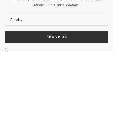
Abone Olun. Güncel kalalım!
Lezzet Nesli
Hakkımda
İletişim
Kategoriler
Mutfak Sözlüğü
Ölçüler
@2020 - Tüm Hakları Lezzetnesli.com'a Aittir. Tasarım ve Yazılım
bir2üç