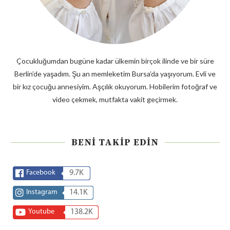
Çocukluğumdan bugüne kadar ülkemin birçok ilinde ve bir süre
Berlin’de yaşadım. Şu an memleketim Bursa’da yaşıyorum. Evli ve
bir kız çocuğu annesiyim. Aşçılık okuyorum. Hobilerim fotoğraf ve
video çekmek, mutfakta vakit geçirmek.
BENI TAKIP EDIN
Facebook
9.7K
Instagram
14.1K
Youtube
138.2K