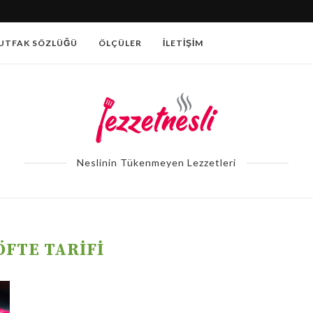
PATATESLI AÇMA TARIFI
UTFAK SÖZLÜĞÜ
ÖLÇÜLER
İLETIŞIM
Neslinin Tükenmeyen Lezzetleri
ÖFTE TARIFI