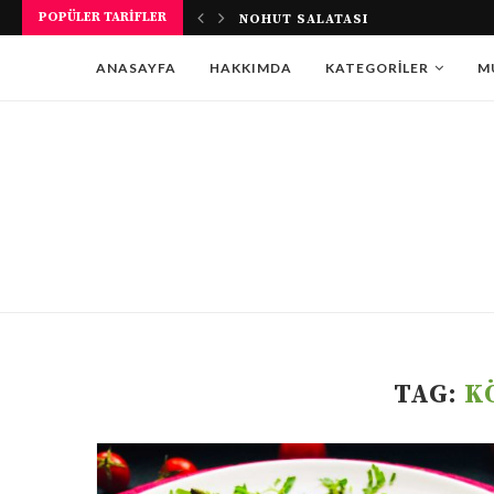
POPÜLER TARIFLER
NOHUT SALATASI
ANASAYFA
HAKKIMDA
KATEGORILER
M
TAG:
K