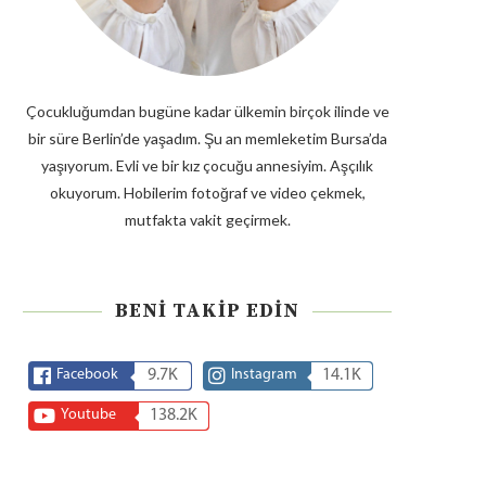
Çocukluğumdan bugüne kadar ülkemin birçok ilinde ve
bir süre Berlin’de yaşadım. Şu an memleketim Bursa’da
yaşıyorum. Evli ve bir kız çocuğu annesiyim. Aşçılık
okuyorum. Hobilerim fotoğraf ve video çekmek,
mutfakta vakit geçirmek.
BENI TAKIP EDIN
Facebook
9.7K
Instagram
14.1K
Youtube
138.2K