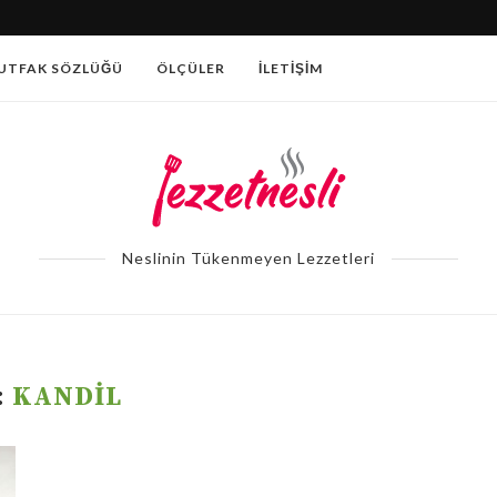
PATATESLI AÇMA TARIFI
UTFAK SÖZLÜĞÜ
ÖLÇÜLER
İLETIŞIM
Neslinin Tükenmeyen Lezzetleri
:
KANDIL