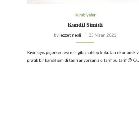
Kurabiyeler
Kandil Simidi
by
lezzet nesli
25 Nisan 2021
Kıyır kıyır, pişerken evi mis gibi mahlep kokutan ekonomik 
pratik bir kandil simidi tarifi arıyorsanız o tarif bu tarif 😉 O