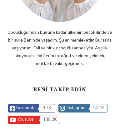
Çocukluğumdan bugüne kadar ülkemin birçok ilinde ve
bir süre Berlin’de yaşadım. Şu an memleketim Bursa’da
yaşıyorum. Evli ve bir kız çocuğu annesiyim. Aşçılık
okuyorum. Hobilerim fotoğraf ve video çekmek,
mutfakta vakit geçirmek.
BENI TAKIP EDIN
Facebook
9.7K
Instagram
14.1K
Youtube
138.2K