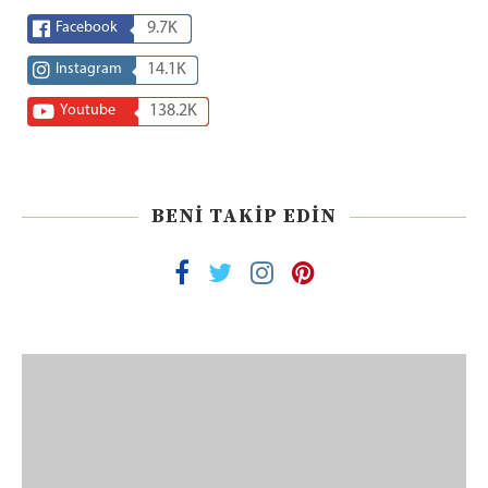
Facebook
9.7K
Instagram
14.1K
Youtube
138.2K
BENI TAKIP EDIN