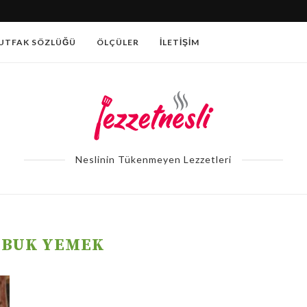
SOĞUK DOMATES SALATASI
UTFAK SÖZLÜĞÜ
ÖLÇÜLER
İLETIŞIM
Neslinin Tükenmeyen Lezzetleri
ABUK YEMEK