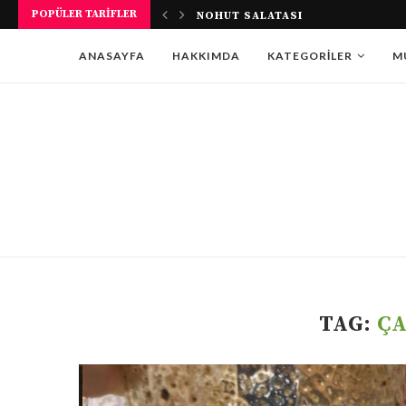
POPÜLER TARIFLER
PATATESLI AÇMA TARIFI
ANASAYFA
HAKKIMDA
KATEGORILER
M
TAG:
Ç