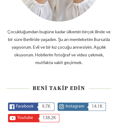
Çocukluğumdan bugüne kadar ülkemin birçok ilinde ve
bir süre Berlin’de yaşadım. Şu an memleketim Bursa’da
yaşıyorum. Evli ve bir kız çocuğu annesiyim. Aşçılık
okuyorum. Hobilerim fotoğraf ve video çekmek,
mutfakta vakit geçirmek.
BENI TAKIP EDIN
Facebook
9.7K
Instagram
14.1K
Youtube
138.2K